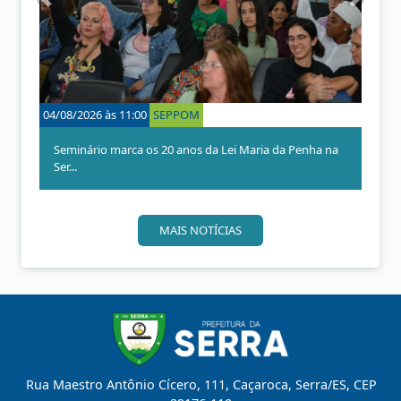
A
P
n
r
t
ó
e
x
r
i
i
m
o
o
04/08/2026 às 11:00
SEPPOM
02/08/20
r
Seminário marca os 20 anos da Lei Maria da Penha na
Agosto
Ser...
Laranje
MAIS NOTÍCIAS
Rua Maestro Antônio Cícero, 111, Caçaroca, Serra/ES, CEP