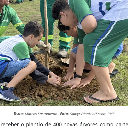
Texto:
Marcos Sacramento -
Foto:
Samyr Dionízio/Secom-PMS
receber o plantio de 400 novas árvores como parte