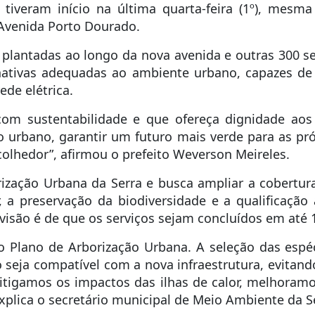
tiveram início na última quarta-feira (1º), mesm
 Avenida Porto Dourado.
plantadas ao longo da nova avenida e outras 300 ser
s nativas adequadas ao ambiente urbano, capazes de
de elétrica.
om sustentabilidade e que ofereça dignidade aos 
o urbano, garantir um futuro mais verde para as p
lhedor”, afirmou o prefeito Weverson Meireles.
orização Urbana da Serra e busca ampliar a cobertur
, a preservação da biodiversidade e a qualificaçã
evisão é de que os serviços sejam concluídos em até 1
o Plano de Arborização Urbana. A seleção das espéci
seja compatível com a nova infraestrutura, evitand
mitigamos os impactos das ilhas de calor, melhoram
xplica o secretário municipal de Meio Ambiente da Se