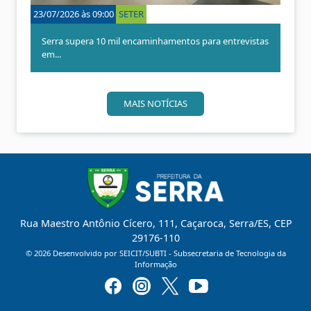
o
o
19/07/2026 às 07:00
SETER
r
nhamentos para entrevistas
Mutirão do Primeiro Emprego oferece mai
vagas n...
MAIS NOTÍCIAS
Rua Maestro Antônio Cícero, 111, Caçaroca, Serra/ES, CEP
29176-110
©
2026
Desenvolvido por SEICIT/SUBTI - Subsecretaria de Tecnologia da
Informação