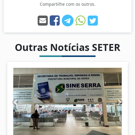
Compartilhe com os outros.
Outras Notícias SETER
A
P
n
r
t
ó
e
x
r
i
i
m