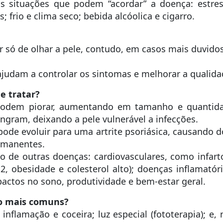
as situações que podem “acordar” a doença: estres
 frio e clima seco; bebida alcóolica e cigarro.
r só de olhar a pele, contudo, em casos mais duvidos
udam a controlar os sintomas e melhorar a qualidad
e tratar?
podem piorar, aumentando em tamanho e quantidade.
gram, deixando a pele vulnerável a infecções.
e evoluir para uma artrite psoriásica, causando dor,
ermanentes.
co de outras doenças: cardiovasculares, como infarto
2, obesidade e colesterol alto); doenças inflamatór
actos no sono, produtividade e bem-estar geral.
to mais comuns?
nflamação e coceira; luz especial (fototerapia); e,