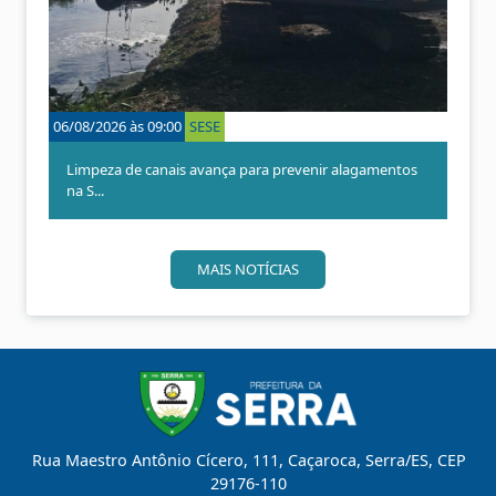
n
r
t
ó
e
x
r
i
i
m
o
o
06/08/2026 às 09:00
SESE
05/08/2
r
Limpeza de canais avança para prevenir alagamentos
Papa 
na S...
MAIS NOTÍCIAS
Rua Maestro Antônio Cícero, 111, Caçaroca, Serra/ES, CEP
29176-110