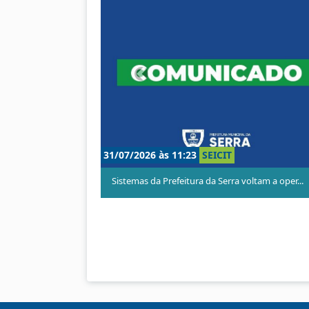
A
n
t
e
r
i
SEICIT
29/07/2026 às 14:00
SEICIT
o
r
da Serra voltam a oper...
Prefeitura da Serra informa indisponibi