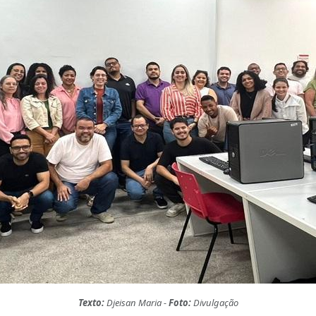
Texto:
Djeisan Maria -
Foto:
Divulgação