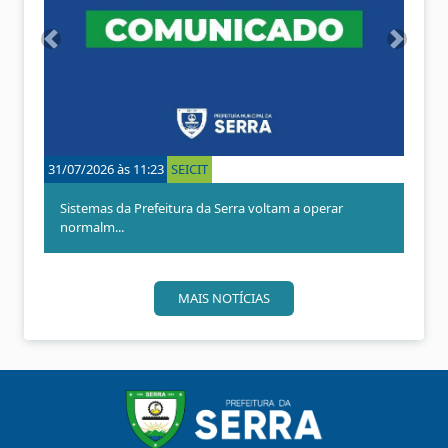
A
P
n
r
t
ó
e
x
r
i
i
m
o
o
31/07/2026 às 11:23
SEICIT
r
Sistemas da Prefeitura da Serra voltam a operar
normalm...
MAIS NOTÍCIAS