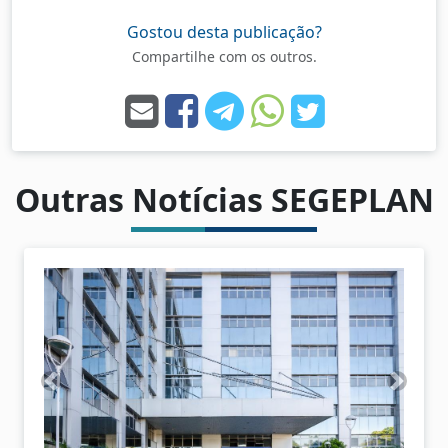
Gostou desta publicação?
Compartilhe com os outros.
Outras Notícias SEGEPLAN
A
P
n
r
t
ó
e
x