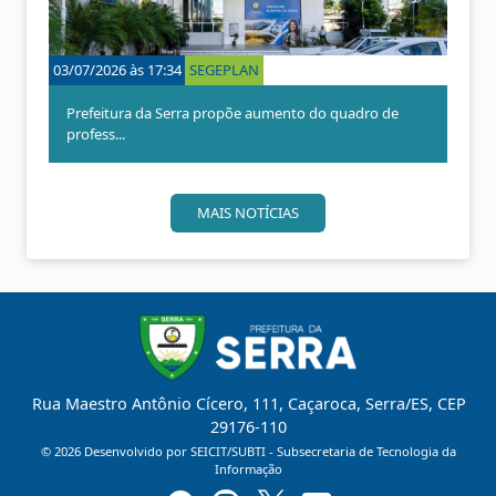
r
i
i
m
o
o
03/07/2026 às 17:34
SEGEPLAN
26/06/
r
Prefeitura da Serra propõe aumento do quadro de
Dia 
profess...
Prefe
MAIS NOTÍCIAS
Rua Maestro Antônio Cícero, 111, Caçaroca, Serra/ES, CEP
29176-110
©
2026
Desenvolvido por SEICIT/SUBTI - Subsecretaria de Tecnologia da
Informação