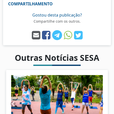
COMPARTILHAMENTO
Gostou desta publicação?
Compartilhe com os outros.
Outras Notícias SESA
A
P
n
r