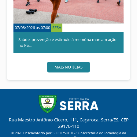
t
ó
e
x
r
i
i
m
o
o
07/08/2026 às 07:00
SESA
04/08/
r
Saúde, prevenção e estímulo à memória marcam ação
Agos
no Pa...
for...
MAIS NOTÍCIAS
Rua Maestro Antônio Cícero, 111, Caçaroca, Serra/ES, CEP
29176-110
©
2026
Desenvolvido por SEICIT/SUBTI - Subsecretaria de Tecnologia da