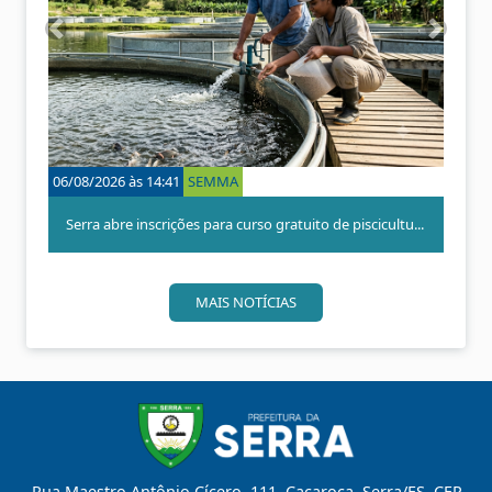
A
P
n
r
t
ó
e
x
r
i
i
m
o
o
06/08/2026 às 14:41
SEMMA
r
Serra abre inscrições para curso gratuito de piscicultu...
MAIS NOTÍCIAS
Rua Maestro Antônio Cícero, 111, Caçaroca, Serra/ES, CEP