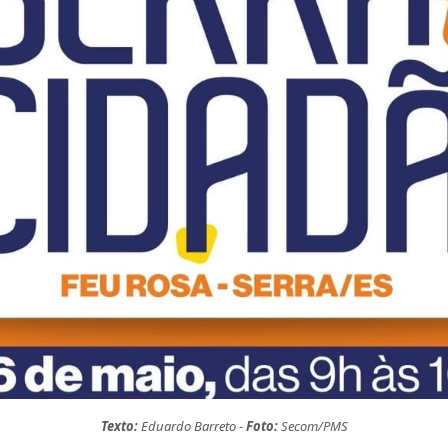
Texto:
Eduardo Barreto -
Foto:
Secom/PMS