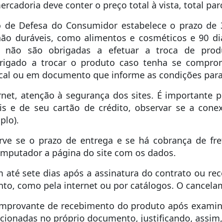
rcadoria deve conter o preço total à vista, total par
go de Defesa do Consumidor estabelece o prazo de 
ão duráveis, como alimentos e cosméticos e 90 di
s não são obrigadas a efetuar a troca de prod
brigado a trocar o produto caso tenha se compr
iscal ou em documento que informe as condições para
rnet, atenção à segurança dos sites. É importante
s e de seu cartão de crédito, observar se a cone
plo).
rve se o prazo de entrega e se há cobrança de fre
mputador a página do site com os dados.
 em até sete dias após a assinatura do contrato ou r
to, como pela internet ou por catálogos. O cancelam
comprovante de recebimento do produto após exami
lacionadas no próprio documento, justificando, assim