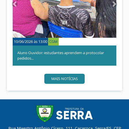
A
P
n
r
t
ó
e
x
r
i
i
m
o
o
10/06/2026 às 13:00
CGM
r
Aluno Ouvidor: estudantes aprendem a protocolar
pedidos...
MAIS NOTÍCIAS
Rua Maestro Antônio Cícero, 111, Caçaroca, Serra/ES, CEP