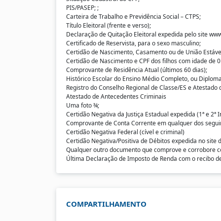
PIS/PASEP; ;
Carteira de Trabalho e Previdência Social – CTPS;
Título Eleitoral (frente e verso);
Declaração de Quitação Eleitoral expedida pelo site www
Certificado de Reservista, para o sexo masculino;
Certidão de Nascimento, Casamento ou de União Estável
Certidão de Nascimento e CPF dos filhos com idade de 0
Comprovante de Residência Atual (últimos 60 dias);
Histórico Escolar do Ensino Médio Completo, ou Diploma
Registro do Conselho Regional de Classe/ES e Atestado 
Atestado de Antecedentes Criminais
Uma foto ¾;
Certidão Negativa da Justiça Estadual expedida (1ª e 2ª I
Comprovante de Conta Corrente em qualquer dos seguin
Certidão Negativa Federal (cível e criminal)
Certidão Negativa/Positiva de Débitos expedida no site
Qualquer outro documento que comprove e corrobore c
Última Declaração de Imposto de Renda com o recibo de 
COMPARTILHAMENTO