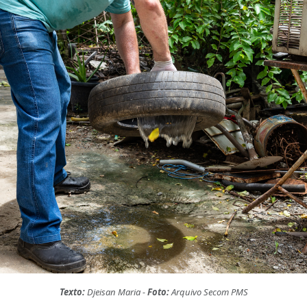
Texto:
Djeisan Maria -
Foto:
Arquivo Secom PMS