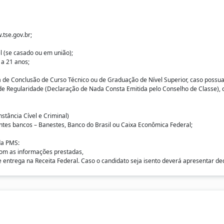
.tse.gov.br;
 (se casado ou em união);
 a 21 anos;
 de Conclusão de Curso Técnico ou de Graduação de Nível Superior, caso possua
de Regularidade (Declaração de Nada Consta Emitida pelo Conselho de Classe), 
nstância Cível e Criminal)
tes bancos – Banestes, Banco do Brasil ou Caixa Econômica Federal;
 da PMS:
om as informações prestadas,
entrega na Receita Federal. Caso o candidato seja isento deverá apresentar de