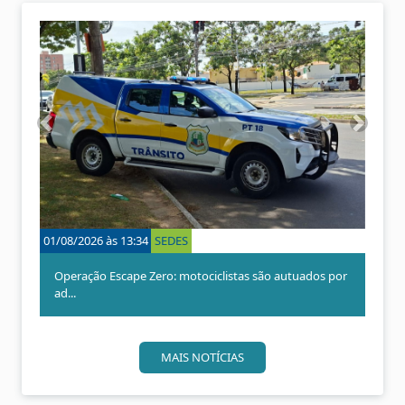
A
P
n
r
t
ó
e
x
r
i
i
m
o
o
01/08/2026 às 13:34
SEDES
15/07/20
r
Operação Escape Zero: motociclistas são autuados por
Serra 
ad...
no...
MAIS NOTÍCIAS