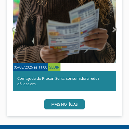
A
P
n
r
t
ó
e
x
r
i
i
m
o
o
05/08/2026 às 11:00
SEDIR
04/08/
r
Com ajuda do Procon Serra, consumidora reduz
Proc
dívidas em...
Dia...
MAIS NOTÍCIAS