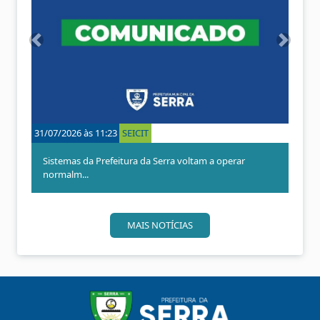
A
P
n
r
t
ó
e
x
r
i
i
m
o
o
31/07/2026 às 11:23
SEICIT
r
Sistemas da Prefeitura da Serra voltam a operar
normalm...
MAIS NOTÍCIAS